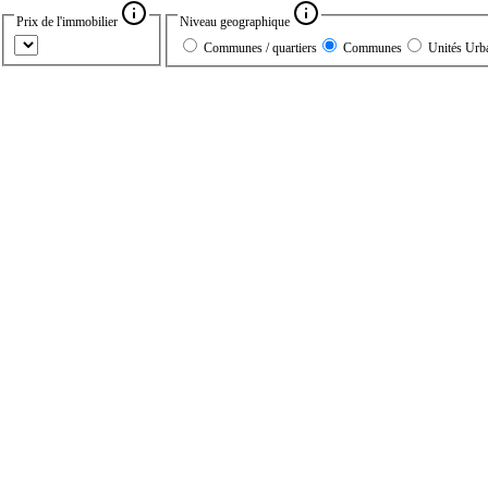
Prix de l'immobilier
Niveau geographique
Communes / quartiers
Communes
Unités Urb