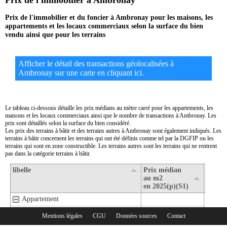
Prix de l'immobilier à Ambronay
Prix de l'immobilier et du foncier à Ambronay pour les maisons, les
appartements et les locaux commerciaux selon la surface du bien
vendu ainsi que pour les terrains
Afficher le détail des transactions géolocalisées à
Ambronay sur une carte en cliquant ici.
Le tableau ci-dessous détaille les prix médians au mètre carré pour les appartements, les
maisons et les locaux commerciaux ainsi que le nombre de transactions à Ambronay. Les
prix sont détaillés selon la surface du bien considéré.
Les prix des terrains à bâtir et des terrains autres à Ambronay sont également indiqués. Les
terrains à bâtir concernent les terrains qui ont été définis comme tel par la DGFIP ou les
terrains qui sont en zone constructible. Les terrains autres sont les terrains qui ne rentrent
pas dans la catégorie terrains à bâtir.
libelle
Prix médian
Nombr
au m2
transa
en 2025(p)(S1)
en 202
Appartement
1- Surface de moins de 30 m2
Mentions légales
CGU
Données sources
Contact
Rubriques :
2- Surface de 30 m2 à 80 m2