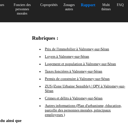
urs
Fonciers des
Copropriétés
Zonages
Rapport
Multi
FAQ
personnes
autres
thèmes
morales
Rubriques :
Prix de l'immobilier à Valromey-sur-Séran
Loyers à Valromey-sur-Séran
Logement et population à Valromey-sur-Séran
Taxes foncières à Valromey-sur-Séran
Permis de construire à Valromey-sur-Séran
ZUS (Zone Urbaine Sensible) / QPV à Valromey-sur-
Séran
Crimes et délits à Valromey-sur-Séran
Autres informations (Plan d'urbanisme, éducation,
parcelle des personnes morales, principaux
employeurs )
ndu ainsi que