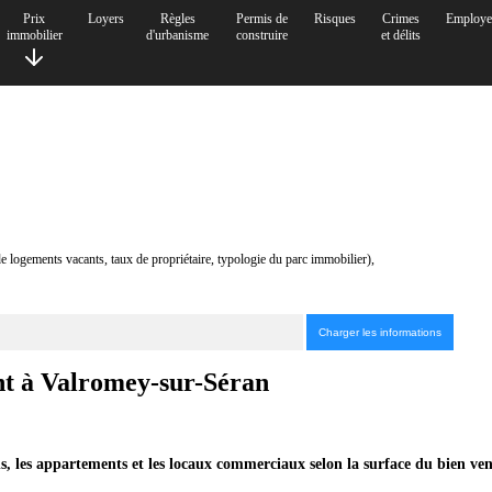
Prix
Loyers
Règles
Permis de
Risques
Crimes
Employe
immobilier
d'urbanisme
construire
et délits
de logements vacants, taux de propriétaire, typologie du parc immobilier),
ent à Valromey-sur-Séran
s, les appartements et les locaux commerciaux selon la surface du bien ve