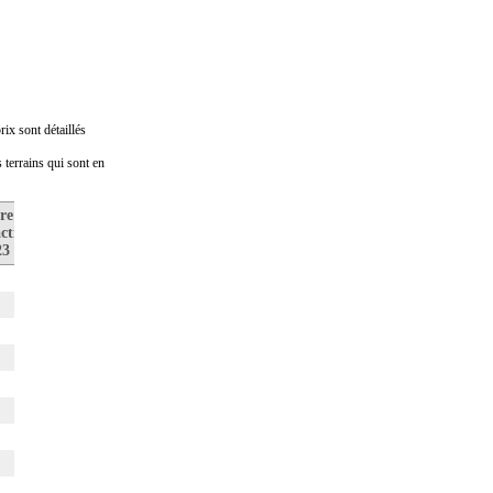
ix sont détaillés
 terrains qui sont en
re de
Prix médian
Nombre de
ctions
au m2
transactions
23
en 2022
en 2022
1
1
0
0
0
1
0
0