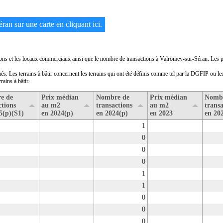
ran sur une carte en cliquant ici.
sons et les locaux commerciaux ainsi que le nombre de transactions à Valromey-sur-Séran. Les pr
és. Les terrains à bâtir concernent les terrains qui ont été définis comme tel par la DGFIP ou les
rains à bâtir.
e de
Prix médian
Nombre de
Prix médian
Nomb
ctions
au m2
transactions
au m2
transa
5(p)(S1)
en 2024(p)
en 2024(p)
en 2023
en 20
1
0
0
0
1
1
0
0
0