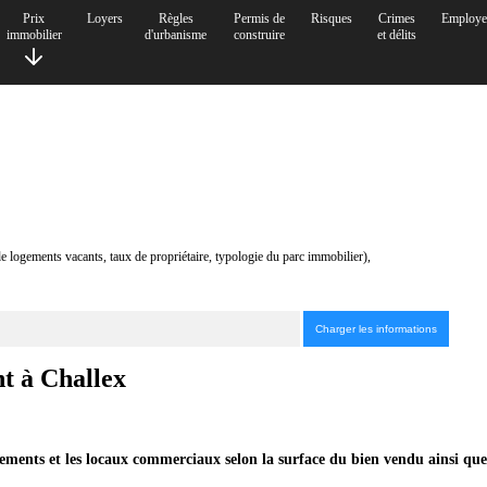
Prix
Loyers
Règles
Permis de
Risques
Crimes
Employe
immobilier
d'urbanisme
construire
et délits
de logements vacants, taux de propriétaire, typologie du parc immobilier),
nt à Challex
tements et les locaux commerciaux selon la surface du bien vendu ainsi que