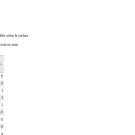
llés selon la surface
i sont en zone
Prix médian
Nombre de
au m2
transactions
en 2022
en 2022
8
4 746€
6
0
0
3
4
3
2
2
0
10
4 360€
20
0
0
0
3
4
5 193€
7