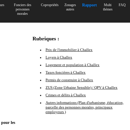
urs
Fonciers des
Copropriétés
Zonages
Rapport
Multi
FAQ
personnes
autres
thèmes
morales
Rubriques :
Prix de l'immobilier à Challex
Loyers à Challex
Logement et population à Challex
Taxes foncières à Challex
Permis de construire à Challex
ZUS (Zone Urbaine Sensible) / QPV à Challex
Crimes et délits à Challex
Autres informations (Plan d'urbanisme, éducation,
parcelle des personnes morales, principaux
employeurs )
 pour les