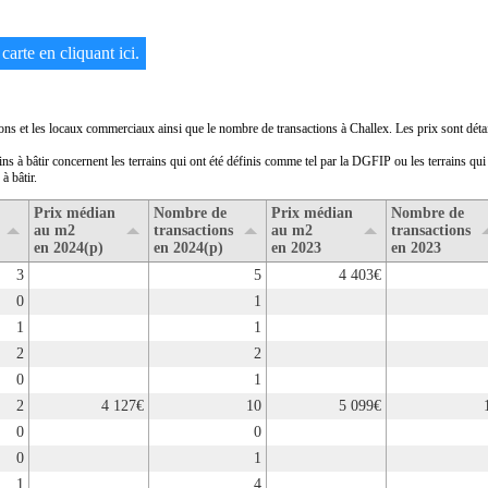
carte en cliquant ici.
ons et les locaux commerciaux ainsi que le nombre de transactions à Challex. Les prix sont détai
ains à bâtir concernent les terrains qui ont été définis comme tel par la DGFIP ou les terrains qu
à bâtir.
Prix médian
Nombre de
Prix médian
Nombre de
au m2
transactions
au m2
transactions
en 2024(p)
en 2024(p)
en 2023
en 2023
3
5
4 403€
0
1
1
1
2
2
0
1
2
4 127€
10
5 099€
0
0
0
1
1
4