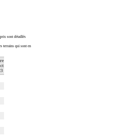
rix sont détaillés
s terrains qui sont en
re de
Prix médian
Nombre de
ctions
au m2
transactions
23
en 2022
en 2022
1
1
0
0
0
1
0
1
0