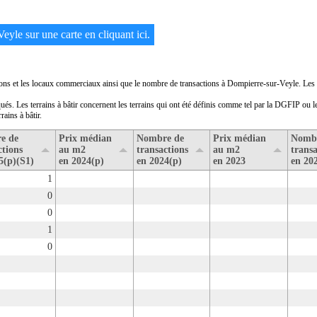
eyle sur une carte en cliquant ici.
sons et les locaux commerciaux ainsi que le nombre de transactions à Dompierre-sur-Veyle. Les p
ués. Les terrains à bâtir concernent les terrains qui ont été définis comme tel par la DGFIP ou le
rains à bâtir.
e de
Prix médian
Nombre de
Prix médian
Nomb
ctions
au m2
transactions
au m2
transa
5(p)(S1)
en 2024(p)
en 2024(p)
en 2023
en 20
1
0
0
1
0