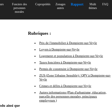
urs
Fonciers des
Copropriétés
Zonages
Rapport
Multi
FAQ
personnes
autres
thèmes
morales
Rubriques :
Prix de l'immobilier à Dompierre-sur-Veyle
Loyers à Dompierre-sur-Veyle
Logement et population à Dompierre-sur-Veyle
Taxes foncières à Dompierre-sur-Veyle
Permis de construire à Dompierre-sur-Veyle
ZUS (Zone Urbaine Sensible) / QPV à Dompierre-sur-
Veyle
Crimes et délits à Dompierre-sur-Veyle
Autres informations (Plan d'urbanisme, éducation,
parcelle des personnes morales, principaux
employeurs )
ndu ainsi que