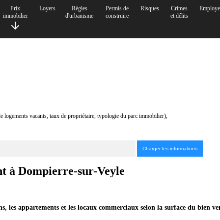
Prix
Loyers
Règles
Permis de
Risques
Crimes
Employe
immobilier
d'urbanisme
construire
et délits
de logements vacants, taux de propriétaire, typologie du parc immobilier),
ent à Dompierre-sur-Veyle
ns, les appartements et les locaux commerciaux selon la surface du bien ve