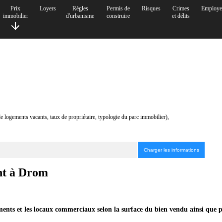
Prix
Loyers
Règles
Permis de
Risques
Crimes
Employe
immobilier
d'urbanisme
construire
et délits
de logements vacants, taux de propriétaire, typologie du parc immobilier),
ent à Drom
ents et les locaux commerciaux selon la surface du bien vendu ainsi que p