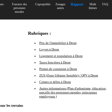
urs
Fonciers des
Copropriétés
Zonages
Rapport
Multi
FAQ
personnes
autres
thèmes
morales
Rubriques :
Prix de l'immobilier à Drom
Loyers à Drom
Logement et population à Drom
Taxes foncières à Drom
Permis de construire à Drom
ZUS (Zone Urbaine Sensible) / QPV à Drom
Crimes et délits à Drom
Autres informations (Plan d'urbanisme, éducation,
parcelle des personnes morales, principaux
employeurs )
our les terrains