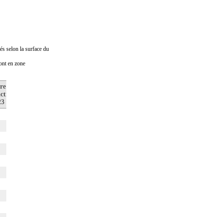
és selon la surface du
sont en zone
re de
Prix médian
Nombre de
ctions
au m2
transactions
23
en 2022
en 2022
1
0
0
0
1
3
4
0
0
0
2
1
0