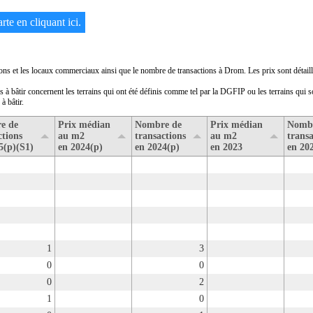
rte en cliquant ici.
sons et les locaux commerciaux ainsi que le nombre de transactions à Drom. Les prix sont détaill
ns à bâtir concernent les terrains qui ont été définis comme tel par la DGFIP ou les terrains qui 
à bâtir.
e de
Prix médian
Nombre de
Prix médian
Nomb
ctions
au m2
transactions
au m2
transa
5(p)(S1)
en 2024(p)
en 2024(p)
en 2023
en 20
1
3
0
0
0
2
1
0