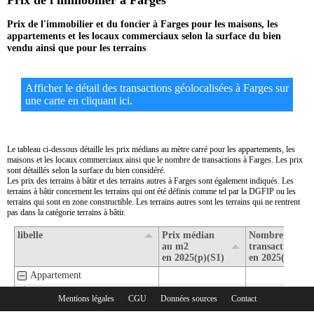
Prix de l'immobilier à Farges
Prix de l'immobilier et du foncier à Farges pour les maisons, les
appartements et les locaux commerciaux selon la surface du bien
vendu ainsi que pour les terrains
Afficher le détail des transactions géolocalisées à Farges sur
une carte en cliquant ici.
Le tableau ci-dessous détaille les prix médians au mètre carré pour les appartements, les
maisons et les locaux commerciaux ainsi que le nombre de transactions à Farges. Les prix
sont détaillés selon la surface du bien considéré.
Les prix des terrains à bâtir et des terrains autres à Farges sont également indiqués. Les
terrains à bâtir concernent les terrains qui ont été définis comme tel par la DGFIP ou les
terrains qui sont en zone constructible. Les terrains autres sont les terrains qui ne rentrent
pas dans la catégorie terrains à bâtir.
libelle
Prix médian
Nombre de
au m2
transactions
en 2025(p)(S1)
en 2025(p)(S1)
Appartement
1- Surface de moins de 30 m2
Mentions légales
CGU
Données sources
Contact
Rubriques :
2- Surface de 30 m2 à 80 m2