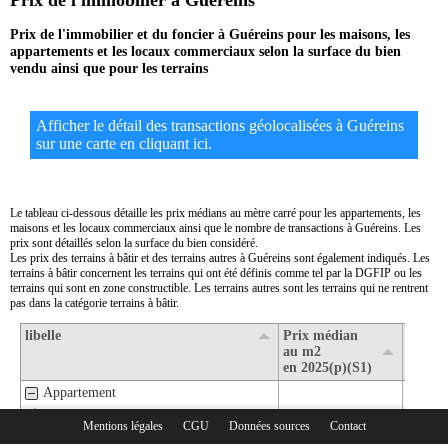
Prix de l'immobilier à Guéreins
Prix de l'immobilier et du foncier à Guéreins pour les maisons, les
appartements et les locaux commerciaux selon la surface du bien
vendu ainsi que pour les terrains
Afficher le détail des transactions géolocalisées à Guéreins
sur une carte en cliquant ici.
Le tableau ci-dessous détaille les prix médians au mètre carré pour les appartements, les
maisons et les locaux commerciaux ainsi que le nombre de transactions à Guéreins. Les
prix sont détaillés selon la surface du bien considéré.
Les prix des terrains à bâtir et des terrains autres à Guéreins sont également indiqués. Les
terrains à bâtir concernent les terrains qui ont été définis comme tel par la DGFIP ou les
terrains qui sont en zone constructible. Les terrains autres sont les terrains qui ne rentrent
pas dans la catégorie terrains à bâtir.
libelle
Prix médian
Nombr
au m2
transa
en 2025(p)(S1)
en 202
Appartement
1- Surface de moins de 30 m2
Mentions légales
CGU
Données sources
Contact
Rubriques :
2- Surface de 30 m2 à 80 m2