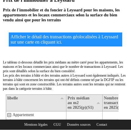
Prix de l'immobilier à Leyssard
Prix de l'immobilier et du foncier à Leyssard pour les maisons, les
appartements et les locaux commerciaux selon la surface du bien
vendu ainsi que pour les terrains
Afficher le détail des transactions géolocalisées à Leyssard
sur une carte en cliquant ici.
Le tableau ci-dessous détaille les prix médians au mètre carré pour les appartements, les
maisons et les locaux commerciaux ainsi que le nombre de transactions à Leyssard. Les
prix sont détaillés selon la surface du bien considéré.
Les prix des terrains à bâtir et des terrains autres à Leyssard sont également indiqués. Les
terrains à bâtir concernent les terrains qui ont été définis comme tel par la DGFIP ou les
terrains qui sont en zone constructible. Les terrains autres sont les terrains qui ne rentrent
pas dans la catégorie terrains à bâtir.
libelle
Prix médian
Nombre de
au m2
transactions
en 2025(p)(S1)
en 2025(p)(S1)
Appartement
1- Surface de moins de 30 m2
Mentions légales
CGU
Données sources
Contact
Rubriques :
2- Surface de 30 m2 à 80 m2