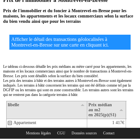
Prix de l'immobilier à Montrevel-en-Bresse
Prix de l'immobilier et du foncier à Montrevel-en-Bresse pour les
maisons, les appartements et les locaux commerciaux selon la surface
du bien vendu ainsi que pour les terrains
Afficher le détail des transactions géolocalisées à
Montrevel-en-Bresse sur une carte en cliquant ici.
Le tableau ci-dessous détaille les prix médians au mètre carré pour les appartements, les
maisons et les locaux commerciaux ainsi que le nombre de transactions à Montrevel-en-
Bresse. Les prix sont détaillés selon la surface du bien considéré.
Les prix des terrains à bâtir et des terrains autres à Montrevel-en-Bresse sont également
indiqués. Les terrains à bâtir concernent les terrains qui ont été définis comme tel par la
DGFIP ou les terrains qui sont en zone constructible. Les terrains autres sont les terrains
qui ne rentrent pas dans la catégorie terrains à bâtir.
libelle
Prix médian
Nombr
au m2
transa
en 2025(p)(S1)
en 202
Appartement
1 417€
1- Surface de moins de 30 m2
Mentions légales
CGU
Données sources
Contact
Rubriques :
2- Surface de 30 m2 à 80 m2