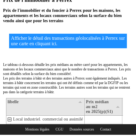
Prix de l'immobilier à Perrex
Prix de l'immobilier et du foncier à Perrex pour les maisons, les
appartements et les locaux commerciaux selon la surface du bien
vendu ainsi que pour les terrains
Afficher le détail des transactions géolocalisées à Perrex sur
une carte en cliquant ici.
Le tableau ci-dessous détaille les prix médians au mètre carré pour les appartements, les
maisons et les locaux commerciaux ainsi que le nombre de transactions à Perrex. Les prix
sont détaillés selon la surface du bien considéré.
Les prix des terrains à bâtir et des terrains autres à Perrex sont également indiqués. Les
terrains à bâtir concernent les terrains qui ont été définis comme tel par la DGFIP ou les
terrains qui sont en zone constructible. Les terrains autres sont les terrains qui ne rentrent
pas dans la catégorie terrains à bâtir.
libelle
Prix médian
Nombr
au m2
transa
en 2025(p)(S1)
en 202
Local industriel. commercial ou assimilé
1- Surface de moins de 30 m2
Mentions légales
CGU
Données sources
Contact
Rubriques :
2- Surface de 30 m2 à 80 m2