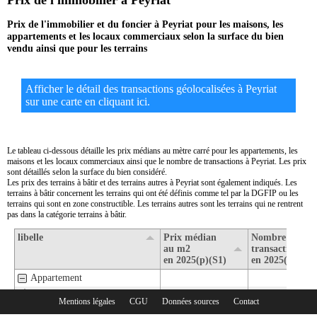
Prix de l'immobilier à Peyriat
Prix de l'immobilier et du foncier à Peyriat pour les maisons, les
appartements et les locaux commerciaux selon la surface du bien
vendu ainsi que pour les terrains
Afficher le détail des transactions géolocalisées à Peyriat
sur une carte en cliquant ici.
Le tableau ci-dessous détaille les prix médians au mètre carré pour les appartements, les
maisons et les locaux commerciaux ainsi que le nombre de transactions à Peyriat. Les prix
sont détaillés selon la surface du bien considéré.
Les prix des terrains à bâtir et des terrains autres à Peyriat sont également indiqués. Les
terrains à bâtir concernent les terrains qui ont été définis comme tel par la DGFIP ou les
terrains qui sont en zone constructible. Les terrains autres sont les terrains qui ne rentrent
pas dans la catégorie terrains à bâtir.
libelle
Prix médian
Nombre de
au m2
transactions
en 2025(p)(S1)
en 2025(p)(S1)
Appartement
1- Surface de moins de 30 m2
Mentions légales
CGU
Données sources
Contact
Rubriques :
2- Surface de 30 m2 à 80 m2