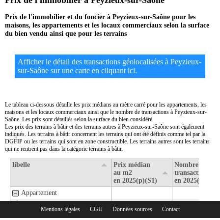
Prix de l'immobilier à Peyzieux-sur-Saône
Prix de l'immobilier et du foncier à Peyzieux-sur-Saône pour les
maisons, les appartements et les locaux commerciaux selon la surface
du bien vendu ainsi que pour les terrains
Afficher le détail des transactions géolocalisées à Peyzieux-
sur-Saône sur une carte en cliquant ici.
Le tableau ci-dessous détaille les prix médians au mètre carré pour les appartements, les
maisons et les locaux commerciaux ainsi que le nombre de transactions à Peyzieux-sur-
Saône. Les prix sont détaillés selon la surface du bien considéré.
Les prix des terrains à bâtir et des terrains autres à Peyzieux-sur-Saône sont également
indiqués. Les terrains à bâtir concernent les terrains qui ont été définis comme tel par la
DGFIP ou les terrains qui sont en zone constructible. Les terrains autres sont les terrains
qui ne rentrent pas dans la catégorie terrains à bâtir.
libelle
Prix médian
Nombre de
au m2
transactions
en 2025(p)(S1)
en 2025(p)(S1)
Appartement
1- Surface de moins de 30 m2
Mentions légales
CGU
Données sources
Contact
Rubriques :
2- Surface de 30 m2 à 80 m2