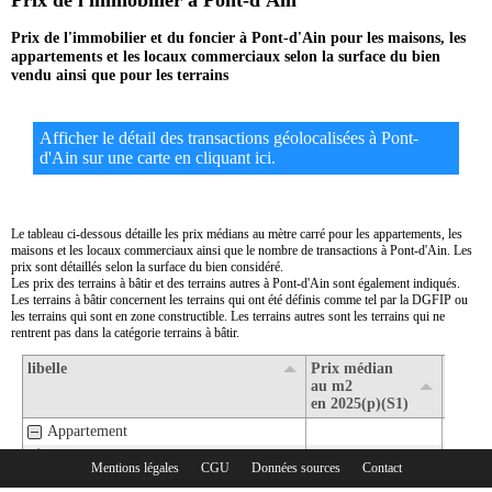
Prix de l'immobilier à Pont-d'Ain
Prix de l'immobilier et du foncier à Pont-d'Ain pour les maisons, les
appartements et les locaux commerciaux selon la surface du bien
vendu ainsi que pour les terrains
Afficher le détail des transactions géolocalisées à Pont-
d'Ain sur une carte en cliquant ici.
Le tableau ci-dessous détaille les prix médians au mètre carré pour les appartements, les
maisons et les locaux commerciaux ainsi que le nombre de transactions à Pont-d'Ain. Les
prix sont détaillés selon la surface du bien considéré.
Les prix des terrains à bâtir et des terrains autres à Pont-d'Ain sont également indiqués.
Les terrains à bâtir concernent les terrains qui ont été définis comme tel par la DGFIP ou
les terrains qui sont en zone constructible. Les terrains autres sont les terrains qui ne
rentrent pas dans la catégorie terrains à bâtir.
libelle
Prix médian
Nombr
au m2
transa
en 2025(p)(S1)
en 202
Appartement
1- Surface de moins de 30 m2
Mentions légales
CGU
Données sources
Contact
Rubriques :
2- Surface de 30 m2 à 80 m2