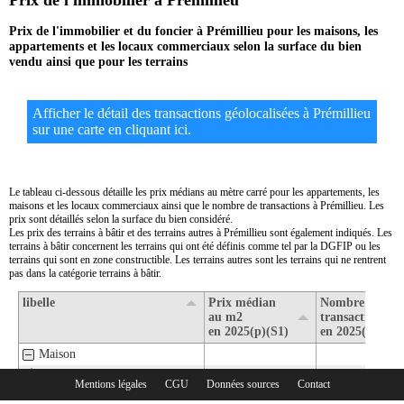
Prix de l'immobilier à Prémillieu
Prix de l'immobilier et du foncier à Prémillieu pour les maisons, les
appartements et les locaux commerciaux selon la surface du bien
vendu ainsi que pour les terrains
Afficher le détail des transactions géolocalisées à Prémillieu
sur une carte en cliquant ici.
Le tableau ci-dessous détaille les prix médians au mètre carré pour les appartements, les
maisons et les locaux commerciaux ainsi que le nombre de transactions à Prémillieu. Les
prix sont détaillés selon la surface du bien considéré.
Les prix des terrains à bâtir et des terrains autres à Prémillieu sont également indiqués. Les
terrains à bâtir concernent les terrains qui ont été définis comme tel par la DGFIP ou les
terrains qui sont en zone constructible. Les terrains autres sont les terrains qui ne rentrent
pas dans la catégorie terrains à bâtir.
libelle
Prix médian
Nombre de
au m2
transactions
en 2025(p)(S1)
en 2025(p)(S1)
Maison
1- Surface de moins de 30 m2
Mentions légales
CGU
Données sources
Contact
Rubriques :
2- Surface de 30 m2 à 80 m2