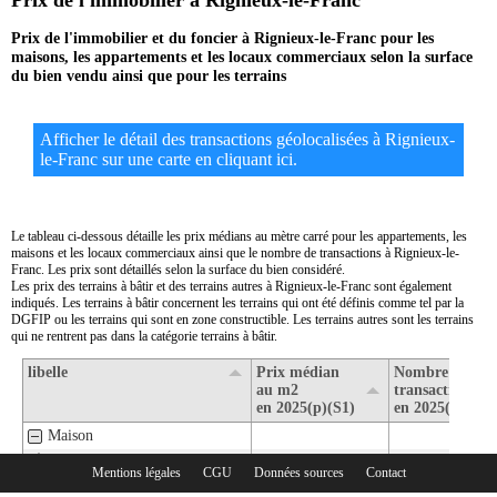
Prix de l'immobilier à Rignieux-le-Franc
Prix de l'immobilier et du foncier à Rignieux-le-Franc pour les
maisons, les appartements et les locaux commerciaux selon la surface
du bien vendu ainsi que pour les terrains
Afficher le détail des transactions géolocalisées à Rignieux-
le-Franc sur une carte en cliquant ici.
Le tableau ci-dessous détaille les prix médians au mètre carré pour les appartements, les
maisons et les locaux commerciaux ainsi que le nombre de transactions à Rignieux-le-
Franc. Les prix sont détaillés selon la surface du bien considéré.
Les prix des terrains à bâtir et des terrains autres à Rignieux-le-Franc sont également
indiqués. Les terrains à bâtir concernent les terrains qui ont été définis comme tel par la
DGFIP ou les terrains qui sont en zone constructible. Les terrains autres sont les terrains
qui ne rentrent pas dans la catégorie terrains à bâtir.
libelle
Prix médian
Nombre de
au m2
transactions
en 2025(p)(S1)
en 2025(p)(S1)
Maison
1- Surface de moins de 30 m2
Mentions légales
CGU
Données sources
Contact
Rubriques :
2- Surface de 30 m2 à 80 m2