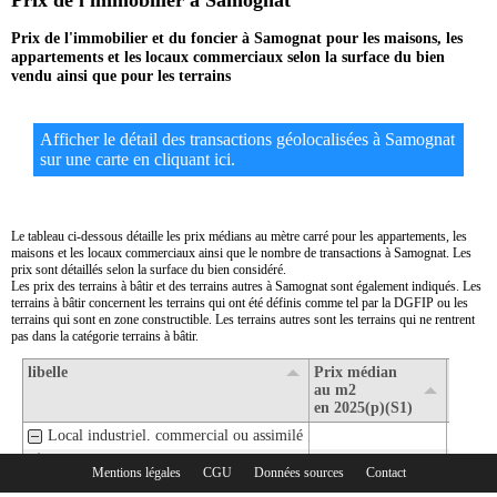
Prix de l'immobilier à Samognat
Prix de l'immobilier et du foncier à Samognat pour les maisons, les
appartements et les locaux commerciaux selon la surface du bien
vendu ainsi que pour les terrains
Afficher le détail des transactions géolocalisées à Samognat
sur une carte en cliquant ici.
Le tableau ci-dessous détaille les prix médians au mètre carré pour les appartements, les
maisons et les locaux commerciaux ainsi que le nombre de transactions à Samognat. Les
prix sont détaillés selon la surface du bien considéré.
Les prix des terrains à bâtir et des terrains autres à Samognat sont également indiqués. Les
terrains à bâtir concernent les terrains qui ont été définis comme tel par la DGFIP ou les
terrains qui sont en zone constructible. Les terrains autres sont les terrains qui ne rentrent
pas dans la catégorie terrains à bâtir.
libelle
Prix médian
Nombr
au m2
transa
en 2025(p)(S1)
en 202
Local industriel. commercial ou assimilé
1- Surface de moins de 30 m2
Mentions légales
CGU
Données sources
Contact
Rubriques :
2- Surface de 30 m2 à 80 m2