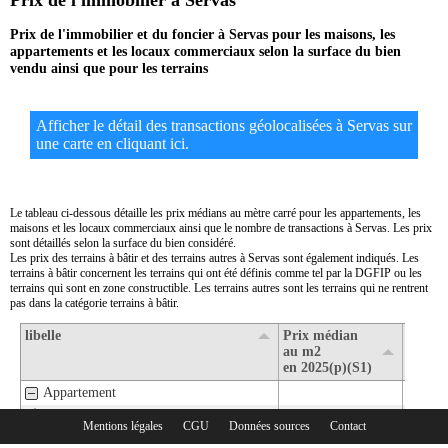
Prix de l'immobilier à Servas
Prix de l'immobilier et du foncier à Servas pour les maisons, les
appartements et les locaux commerciaux selon la surface du bien
vendu ainsi que pour les terrains
Afficher le détail des transactions géolocalisées à Servas sur
une carte en cliquant ici.
Le tableau ci-dessous détaille les prix médians au mètre carré pour les appartements, les
maisons et les locaux commerciaux ainsi que le nombre de transactions à Servas. Les prix
sont détaillés selon la surface du bien considéré.
Les prix des terrains à bâtir et des terrains autres à Servas sont également indiqués. Les
terrains à bâtir concernent les terrains qui ont été définis comme tel par la DGFIP ou les
terrains qui sont en zone constructible. Les terrains autres sont les terrains qui ne rentrent
pas dans la catégorie terrains à bâtir.
libelle
Prix médian
Nombr
au m2
transa
en 2025(p)(S1)
en 202
Appartement
1- Surface de moins de 30 m2
Mentions légales
CGU
Données sources
Contact
Rubriques :
2- Surface de 30 m2 à 80 m2