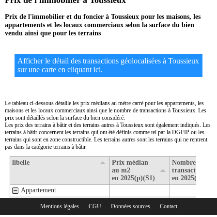
Prix de l'immobilier à Toussieux
Prix de l'immobilier et du foncier à Toussieux pour les maisons, les
appartements et les locaux commerciaux selon la surface du bien
vendu ainsi que pour les terrains
Afficher le détail des transactions géolocalisées à Toussieux
sur une carte en cliquant ici.
Le tableau ci-dessous détaille les prix médians au mètre carré pour les appartements, les
maisons et les locaux commerciaux ainsi que le nombre de transactions à Toussieux. Les
prix sont détaillés selon la surface du bien considéré.
Les prix des terrains à bâtir et des terrains autres à Toussieux sont également indiqués. Les
terrains à bâtir concernent les terrains qui ont été définis comme tel par la DGFIP ou les
terrains qui sont en zone constructible. Les terrains autres sont les terrains qui ne rentrent
pas dans la catégorie terrains à bâtir.
libelle
Prix médian
Nombre de
au m2
transactions
en 2025(p)(S1)
en 2025(p)(S1)
Appartement
1- Surface de moins de 30 m2
Mentions légales
CGU
Données sources
Contact
Rubriques :
2- Surface de 30 m2 à 80 m2