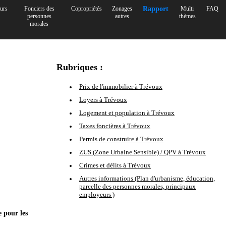
urs
Fonciers des
Copropriétés
Zonages
Rapport
Multi
FAQ
personnes
autres
thèmes
morales
Rubriques :
Prix de l'immobilier à Trévoux
Loyers à Trévoux
Logement et population à Trévoux
Taxes foncières à Trévoux
Permis de construire à Trévoux
ZUS (Zone Urbaine Sensible) / QPV à Trévoux
Crimes et délits à Trévoux
Autres informations (Plan d'urbanisme, éducation,
parcelle des personnes morales, principaux
employeurs )
e pour les