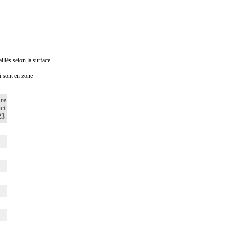
illés selon la surface
ui sont en zone
re de
Prix médian
Nombre de
ctions
au m2
transactions
23
en 2022
en 2022
53
2 667€
55
4
3
29
2 419€
29
14
2 993€
18
6
5
18
1 217€
11
1
0
2
1
0
2