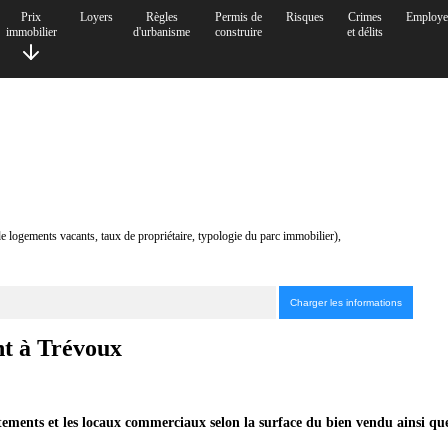
Prix
Loyers
Règles
Permis de
Risques
Crimes
Employe
immobilier
d'urbanisme
construire
et délits
de logements vacants, taux de propriétaire, typologie du parc immobilier),
nt à Trévoux
tements et les locaux commerciaux selon la surface du bien vendu ainsi qu