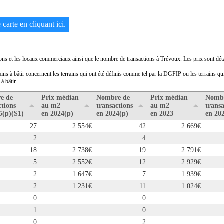
carte en cliquant ici.
sons et les locaux commerciaux ainsi que le nombre de transactions à Trévoux. Les prix sont déta
rains à bâtir concernent les terrains qui ont été définis comme tel par la DGFIP ou les terrains q
à bâtir.
e de
Prix médian
Nombre de
Prix médian
Nomb
ctions
au m2
transactions
au m2
transa
5(p)(S1)
en 2024(p)
en 2024(p)
en 2023
en 20
27
2 554€
42
2 669€
2
4
18
2 738€
19
2 791€
5
2 552€
12
2 929€
2
1 647€
7
1 939€
2
1 231€
11
1 024€
0
0
1
0
0
2