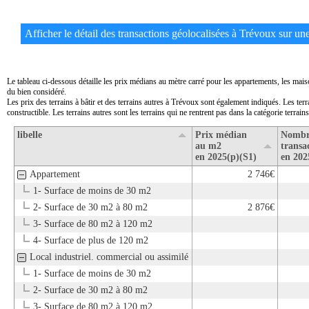
Afficher le détail des transactions géolocalisées à Trévoux sur une 
Le tableau ci-dessous détaille les prix médians au mètre carré pour les appartements, les mai
du bien considéré.
Les prix des terrains à bâtir et des terrains autres à Trévoux sont également indiqués. Les ter
constructible. Les terrains autres sont les terrains qui ne rentrent pas dans la catégorie terrains 
libelle
Prix médian
Nombr
au m2
transa
en 2025(p)(S1)
en 202
Appartement
2 746€
1- Surface de moins de 30 m2
2- Surface de 30 m2 à 80 m2
2 876€
3- Surface de 80 m2 à 120 m2
4- Surface de plus de 120 m2
Local industriel. commercial ou assimilé
1- Surface de moins de 30 m2
2- Surface de 30 m2 à 80 m2
3- Surface de 80 m2 à 120 m2