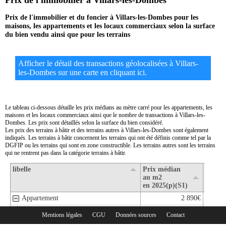
Prix de l'immobilier à Villars-les-Dombes
Prix de l'immobilier et du foncier à Villars-les-Dombes pour les
maisons, les appartements et les locaux commerciaux selon la surface
du bien vendu ainsi que pour les terrains
Afficher le détail des transactions géolocalisées à Villars-
les-Dombes sur une carte en cliquant ici.
Le tableau ci-dessous détaille les prix médians au mètre carré pour les appartements, les
maisons et les locaux commerciaux ainsi que le nombre de transactions à Villars-les-
Dombes. Les prix sont détaillés selon la surface du bien considéré.
Les prix des terrains à bâtir et des terrains autres à Villars-les-Dombes sont également
indiqués. Les terrains à bâtir concernent les terrains qui ont été définis comme tel par la
DGFIP ou les terrains qui sont en zone constructible. Les terrains autres sont les terrains
qui ne rentrent pas dans la catégorie terrains à bâtir.
libelle
Prix médian
Nombr
au m2
transa
en 2025(p)(S1)
en 202
Appartement
2 890€
1- Surface de moins de 30 m2
Mentions légales
CGU
Données sources
Contact
Rubriques :
2- Surface de 30 m2 à 80 m2