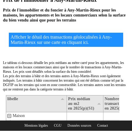
Prix de l'immobilier à Any-Martin-Rieux
Prix de l'immobilier et du foncier à Any-Martin-Rieux pour les
maisons, les appartements et les locaux commerciaux selon la surface
du bien vendu ainsi que pour les terrains
Afficher le détail des transactions géolocalisées à Any-
Martin-Rieux sur une carte en cliquant ici.
Le tableau ci-dessous détaille les prix médians au mètre carré pour les appartements, les
maisons et les locaux commerciaux ainsi que le nombre de transactions à Any-Martin-
Rieux. Les prix sont détaillés selon la surface du bien considéré.
Les prix des terrains à bâtir et des terrains autres à Any-Martin-Rieux sont également
indiqués. Les terrains à bâtir concernent les terrains qui ont été définis comme tel par la
DGFIP ou les terrains qui sont en zone constructible. Les terrains autres sont les terrains
qui ne rentrent pas dans la catégorie terrains à bâtir.
libelle
Prix médian
Nombre de
au m2
transactions
en 2025(p)(S1)
en 2025(p)(S1)
Maison
1- Surface de moins de 30 m2
Mentions légales
CGU
Données sources
Contact
Rubriques :
2- Surface de 30 m2 à 80 m2