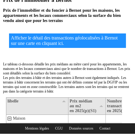
Prix de l'immobilier à Bernot
Prix de l'immobilier et du foncier à Bernot pour les maisons, les
appartements et les locaux commerciaux selon la surface du bien
vendu ainsi que pour les terrains
Afficher le détail des transactions géolocalisées à Bernot
sur une carte en cliquant ici.
Le tableau ci-dessous détaille les prix médians au mètre carré pour les appartements, les
maisons et les locaux commerciaux ainsi que le nombre de transactions à Bernot. Les prix
sont détaillés selon la surface du bien considéré.
Les prix des terrains à bâtir et des terrains autres à Bernot sont également indiqués. Les
terrains à bâtir concernent les terrains qui ont été définis comme tel par la DGFIP ou les
terrains qui sont en zone constructible. Les terrains autres sont les terrains qui ne rentrent
pas dans la catégorie terrains à bâtir.
libelle
Prix médian
Nombre de
au m2
transactions
en 2025(p)(S1)
en 2025(p)(S1)
Maison
1- Surface de moins de 30 m2
Mentions légales
CGU
Données sources
Contact
Rubriques :
2- Surface de 30 m2 à 80 m2