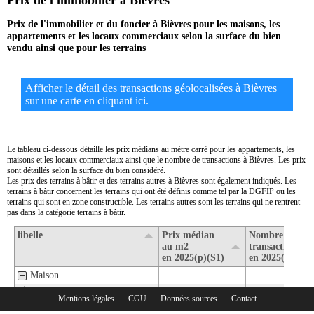
Prix de l'immobilier à Bièvres
Prix de l'immobilier et du foncier à Bièvres pour les maisons, les
appartements et les locaux commerciaux selon la surface du bien
vendu ainsi que pour les terrains
Afficher le détail des transactions géolocalisées à Bièvres
sur une carte en cliquant ici.
Le tableau ci-dessous détaille les prix médians au mètre carré pour les appartements, les
maisons et les locaux commerciaux ainsi que le nombre de transactions à Bièvres. Les prix
sont détaillés selon la surface du bien considéré.
Les prix des terrains à bâtir et des terrains autres à Bièvres sont également indiqués. Les
terrains à bâtir concernent les terrains qui ont été définis comme tel par la DGFIP ou les
terrains qui sont en zone constructible. Les terrains autres sont les terrains qui ne rentrent
pas dans la catégorie terrains à bâtir.
libelle
Prix médian
Nombre de
au m2
transactions
en 2025(p)(S1)
en 2025(p)(S1)
Maison
1- Surface de moins de 30 m2
Mentions légales
CGU
Données sources
Contact
Rubriques :
2- Surface de 30 m2 à 80 m2