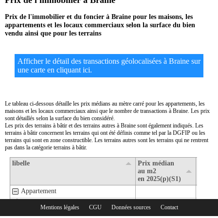
Prix de l'immobilier à Braine
Prix de l'immobilier et du foncier à Braine pour les maisons, les
appartements et les locaux commerciaux selon la surface du bien
vendu ainsi que pour les terrains
Afficher le détail des transactions géolocalisées à Braine sur
une carte en cliquant ici.
Le tableau ci-dessous détaille les prix médians au mètre carré pour les appartements, les
maisons et les locaux commerciaux ainsi que le nombre de transactions à Braine. Les prix
sont détaillés selon la surface du bien considéré.
Les prix des terrains à bâtir et des terrains autres à Braine sont également indiqués. Les
terrains à bâtir concernent les terrains qui ont été définis comme tel par la DGFIP ou les
terrains qui sont en zone constructible. Les terrains autres sont les terrains qui ne rentrent
pas dans la catégorie terrains à bâtir.
libelle
Prix médian
Nombr
au m2
transa
en 2025(p)(S1)
en 202
Appartement
1- Surface de moins de 30 m2
Mentions légales
CGU
Données sources
Contact
Rubriques :
2- Surface de 30 m2 à 80 m2