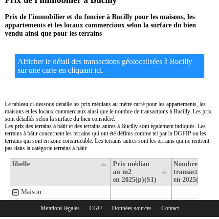
Prix de l'immobilier à Bucilly
Prix de l'immobilier et du foncier à Bucilly pour les maisons, les
appartements et les locaux commerciaux selon la surface du bien
vendu ainsi que pour les terrains
Afficher le détail des transactions géolocalisées à Bucilly
sur une carte en cliquant ici.
Le tableau ci-dessous détaille les prix médians au mètre carré pour les appartements, les
maisons et les locaux commerciaux ainsi que le nombre de transactions à Bucilly. Les prix
sont détaillés selon la surface du bien considéré.
Les prix des terrains à bâtir et des terrains autres à Bucilly sont également indiqués. Les
terrains à bâtir concernent les terrains qui ont été définis comme tel par la DGFIP ou les
terrains qui sont en zone constructible. Les terrains autres sont les terrains qui ne rentrent
pas dans la catégorie terrains à bâtir.
libelle
Prix médian
Nombre de
au m2
transactions
en 2025(p)(S1)
en 2025(p)(S1)
Maison
1- Surface de moins de 30 m2
Mentions légales
CGU
Données sources
Contact
Rubriques :
2- Surface de 30 m2 à 80 m2