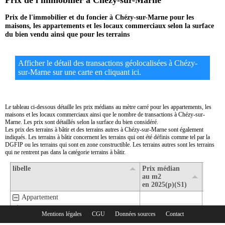
Prix de l'immobilier à Chézy-sur-Marne
Prix de l'immobilier et du foncier à Chézy-sur-Marne pour les
maisons, les appartements et les locaux commerciaux selon la surface
du bien vendu ainsi que pour les terrains
Afficher le détail des transactions géolocalisées à Chézy-
sur-Marne sur une carte en cliquant ici.
Le tableau ci-dessous détaille les prix médians au mètre carré pour les appartements, les
maisons et les locaux commerciaux ainsi que le nombre de transactions à Chézy-sur-
Marne. Les prix sont détaillés selon la surface du bien considéré.
Les prix des terrains à bâtir et des terrains autres à Chézy-sur-Marne sont également
indiqués. Les terrains à bâtir concernent les terrains qui ont été définis comme tel par la
DGFIP ou les terrains qui sont en zone constructible. Les terrains autres sont les terrains
qui ne rentrent pas dans la catégorie terrains à bâtir.
libelle
Prix médian
Nombr
au m2
transa
en 2025(p)(S1)
en 202
Appartement
1- Surface de moins de 30 m2
Mentions légales
CGU
Données sources
Contact
Rubriques :
2- Surface de 30 m2 à 80 m2