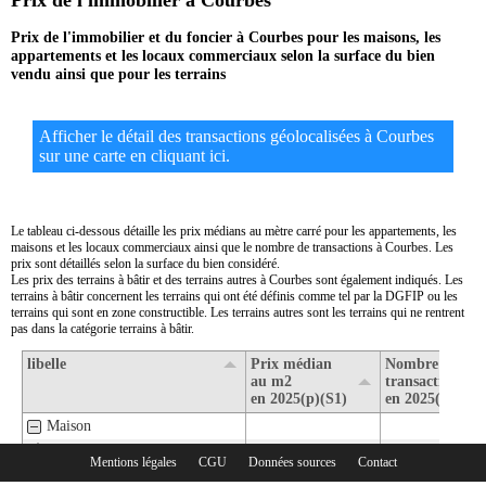
Prix de l'immobilier à Courbes
Prix de l'immobilier et du foncier à Courbes pour les maisons, les
appartements et les locaux commerciaux selon la surface du bien
vendu ainsi que pour les terrains
Afficher le détail des transactions géolocalisées à Courbes
sur une carte en cliquant ici.
Le tableau ci-dessous détaille les prix médians au mètre carré pour les appartements, les
maisons et les locaux commerciaux ainsi que le nombre de transactions à Courbes. Les
prix sont détaillés selon la surface du bien considéré.
Les prix des terrains à bâtir et des terrains autres à Courbes sont également indiqués. Les
terrains à bâtir concernent les terrains qui ont été définis comme tel par la DGFIP ou les
terrains qui sont en zone constructible. Les terrains autres sont les terrains qui ne rentrent
pas dans la catégorie terrains à bâtir.
libelle
Prix médian
Nombre de
au m2
transactions
en 2025(p)(S1)
en 2025(p)(S1)
Maison
1- Surface de moins de 30 m2
Mentions légales
CGU
Données sources
Contact
Rubriques :
2- Surface de 30 m2 à 80 m2