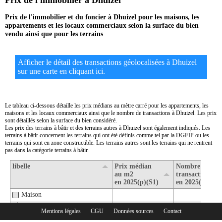
Prix de l'immobilier à Dhuizel
Prix de l'immobilier et du foncier à Dhuizel pour les maisons, les
appartements et les locaux commerciaux selon la surface du bien
vendu ainsi que pour les terrains
Afficher le détail des transactions géolocalisées à Dhuizel
sur une carte en cliquant ici.
Le tableau ci-dessous détaille les prix médians au mètre carré pour les appartements, les
maisons et les locaux commerciaux ainsi que le nombre de transactions à Dhuizel. Les prix
sont détaillés selon la surface du bien considéré.
Les prix des terrains à bâtir et des terrains autres à Dhuizel sont également indiqués. Les
terrains à bâtir concernent les terrains qui ont été définis comme tel par la DGFIP ou les
terrains qui sont en zone constructible. Les terrains autres sont les terrains qui ne rentrent
pas dans la catégorie terrains à bâtir.
libelle
Prix médian
Nombre de
au m2
transactions
en 2025(p)(S1)
en 2025(p)(S1)
Maison
1- Surface de moins de 30 m2
Mentions légales
CGU
Données sources
Contact
Rubriques :
2- Surface de 30 m2 à 80 m2