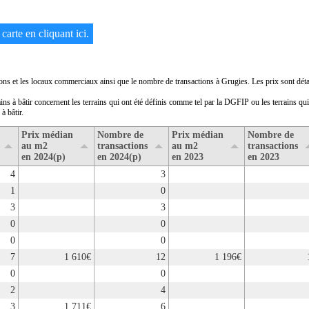
carte en cliquant ici.
ons et les locaux commerciaux ainsi que le nombre de transactions à Grugies. Les prix sont détai
ains à bâtir concernent les terrains qui ont été définis comme tel par la DGFIP ou les terrains qu
à bâtir.
Prix médian
Nombre de
Prix médian
Nombre de
au m2
transactions
au m2
transactions
en 2024(p)
en 2024(p)
en 2023
en 2023
4
3
1
0
3
3
0
0
0
0
7
1 610€
12
1 196€
0
0
2
4
3
1 711€
6