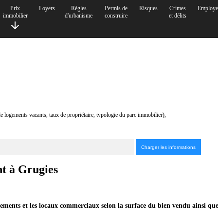
Prix
Loyers
Règles
Permis de
Risques
Crimes
Employe
immobilier
d'urbanisme
construire
et délits
de logements vacants, taux de propriétaire, typologie du parc immobilier),
nt à Grugies
tements et les locaux commerciaux selon la surface du bien vendu ainsi que