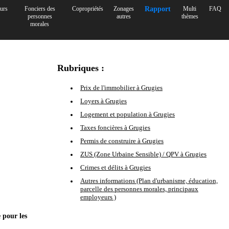
urs
Fonciers des
Copropriétés
Zonages
Rapport
Multi
FAQ
personnes
autres
thèmes
morales
Rubriques :
Prix de l'immobilier à Grugies
Loyers à Grugies
Logement et population à Grugies
Taxes foncières à Grugies
Permis de construire à Grugies
ZUS (Zone Urbaine Sensible) / QPV à Grugies
Crimes et délits à Grugies
Autres informations (Plan d'urbanisme, éducation,
parcelle des personnes morales, principaux
employeurs )
 pour les