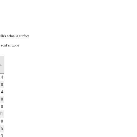
llés selon la surface
i sont en zone
Prix médian
Nombre de
au m2
transactions
en 2022
en 2022
4
5
0
0
4
5
0
0
0
0
11
1 398€
13
0
0
5
5
3
5