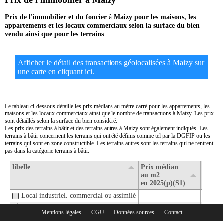
Prix de l'immobilier à Maizy
Prix de l'immobilier et du foncier à Maizy pour les maisons, les
appartements et les locaux commerciaux selon la surface du bien
vendu ainsi que pour les terrains
Afficher le détail des transactions géolocalisées à Maizy sur
une carte en cliquant ici.
Le tableau ci-dessous détaille les prix médians au mètre carré pour les appartements, les
maisons et les locaux commerciaux ainsi que le nombre de transactions à Maizy. Les prix
sont détaillés selon la surface du bien considéré.
Les prix des terrains à bâtir et des terrains autres à Maizy sont également indiqués. Les
terrains à bâtir concernent les terrains qui ont été définis comme tel par la DGFIP ou les
terrains qui sont en zone constructible. Les terrains autres sont les terrains qui ne rentrent
pas dans la catégorie terrains à bâtir.
libelle
Prix médian
Nombr
au m2
transa
en 2025(p)(S1)
en 202
Local industriel. commercial ou assimilé
1- Surface de moins de 30 m2
Mentions légales
CGU
Données sources
Contact
Rubriques :
2- Surface de 30 m2 à 80 m2