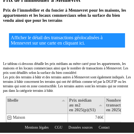
Prix de l'immobilier à Mennevret
Prix de l'immobilier et du foncier à Mennevret pour les maisons, les
appartements et les locaux commerciaux selon la surface du bien
vendu ainsi que pour les terrains
Afficher le détail des transactions géolocalisées à
Mennevret sur une carte en cliquant ici.
Le tableau ci-dessous détaille les prix médians au mètre carré pour les appartements, les
maisons et les locaux commerciaux ainsi que le nombre de transactions à Mennevret. Les
prix sont détaillés selon la surface du bien considéré.
Les prix des terrains à bâtir et des terrains autres à Mennevret sont également indiqués. Les
terrains à bâtir concernent les terrains qui ont été définis comme tel par la DGFIP ou les
terrains qui sont en zone constructible. Les terrains autres sont les terrains qui ne rentrent
pas dans la catégorie terrains à bâtir.
libelle
Prix médian
Nombre de
au m2
transactions
en 2025(p)(S1)
en 2025(p)(S1)
Maison
746€
1- Surface de moins de 30 m2
Mentions légales
CGU
Données sources
Contact
Rubriques :
2- Surface de 30 m2 à 80 m2