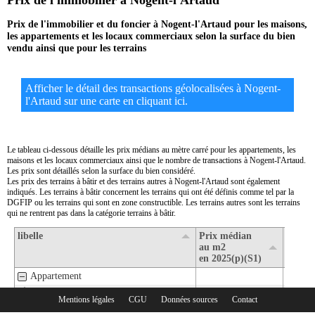
Prix de l'immobilier à Nogent-l'Artaud
Prix de l'immobilier et du foncier à Nogent-l'Artaud pour les maisons,
les appartements et les locaux commerciaux selon la surface du bien
vendu ainsi que pour les terrains
Afficher le détail des transactions géolocalisées à Nogent-
l'Artaud sur une carte en cliquant ici.
Le tableau ci-dessous détaille les prix médians au mètre carré pour les appartements, les
maisons et les locaux commerciaux ainsi que le nombre de transactions à Nogent-l'Artaud.
Les prix sont détaillés selon la surface du bien considéré.
Les prix des terrains à bâtir et des terrains autres à Nogent-l'Artaud sont également
indiqués. Les terrains à bâtir concernent les terrains qui ont été définis comme tel par la
DGFIP ou les terrains qui sont en zone constructible. Les terrains autres sont les terrains
qui ne rentrent pas dans la catégorie terrains à bâtir.
libelle
Prix médian
Nombr
au m2
transa
en 2025(p)(S1)
en 202
Appartement
1- Surface de moins de 30 m2
Mentions légales
CGU
Données sources
Contact
Rubriques :
2- Surface de 30 m2 à 80 m2