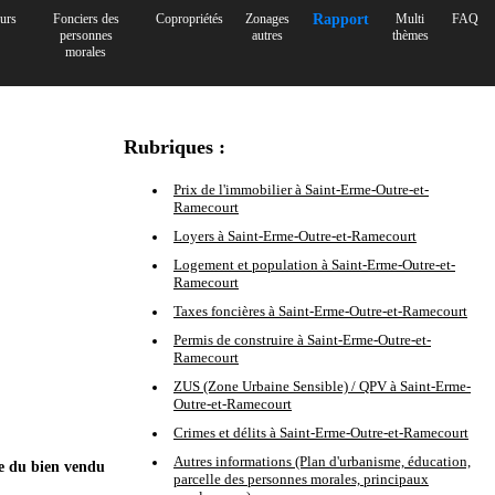
urs
Fonciers des
Copropriétés
Zonages
Rapport
Multi
FAQ
personnes
autres
thèmes
morales
Rubriques :
Prix de l'immobilier à Saint-Erme-Outre-et-
Ramecourt
Loyers à Saint-Erme-Outre-et-Ramecourt
Logement et population à Saint-Erme-Outre-et-
Ramecourt
Taxes foncières à Saint-Erme-Outre-et-Ramecourt
Permis de construire à Saint-Erme-Outre-et-
Ramecourt
ZUS (Zone Urbaine Sensible) / QPV à Saint-Erme-
Outre-et-Ramecourt
Crimes et délits à Saint-Erme-Outre-et-Ramecourt
Autres informations (Plan d'urbanisme, éducation,
ce du bien vendu
parcelle des personnes morales, principaux