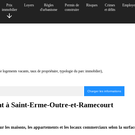
Prix
Loyers
Règles
Permis de
Risques
Crimes
Employe
immobilier
d'urbanisme
construire
et délits
de logements vacants, taux de propriétaire, typologie du parc immobilier),
ment à Saint-Erme-Outre-et-Ramecourt
r les maisons, les appartements et les locaux commerciaux selon la surfa