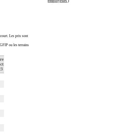
employeurs )
court. Les prix sont
DGFIP ou les terrains
re de
Prix médian
Nombre de
ctions
au m2
transactions
23
en 2022
en 2022
1
0
1
0
0
3
2
0
0
0
0
1
0