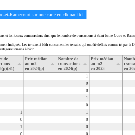
re-et-Ramecourt sur une carte en cliquant ici.
isons et les locaux commerciaux ainsi que le nombre de transactions à Saint-Erme-Outre-et-Rame
ment indiqués. Les terrains à bâtir concernent les terrains qui ont été définis comme tel par la 
atégorie terrains à bâtir.
e de
Prix médian
Nombre de
Prix médian
Nomb
ctions
au m2
transactions
au m2
transa
5(p)(S1)
en 2024(p)
en 2024(p)
en 2023
en 20
1
0
0
1
0
1
1
0
0
1
0
0
0