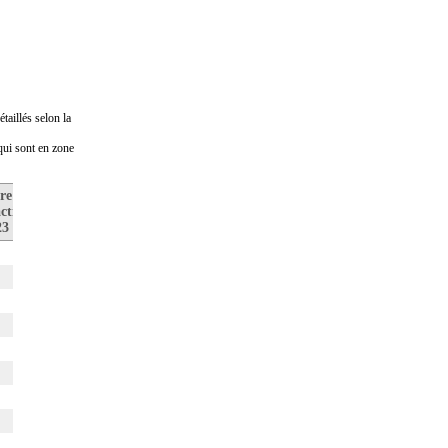
taillés selon la
 qui sont en zone
re de
Prix médian
Nombre de
ctions
au m2
transactions
23
en 2022
en 2022
1
0
0
0
1
4
1 627€
9
0
0
0
1
4
5