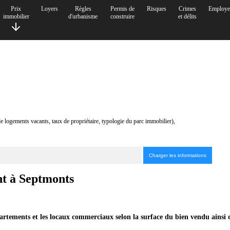
Prix
Loyers
Règles
Permis de
Risques
Crimes
Employe
immobilier
d'urbanisme
construire
et délits
de logements vacants, taux de propriétaire, typologie du parc immobilier),
ent à Septmonts
partements et les locaux commerciaux selon la surface du bien vendu ainsi 