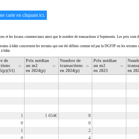
e carte en cliquant ici.
sons et les locaux commerciaux ainsi que le nombre de transactions à Septmonts. Les prix sont dé
errains à bâtir concernent les terrains qui ont été définis comme tel par la DGFIP ou les terrains
à bâtir.
e de
Prix médian
Nombre de
Prix médian
Nomb
ctions
au m2
transactions
au m2
transa
5(p)(S1)
en 2024(p)
en 2024(p)
en 2023
en 20
1
1 654€
8
0
0
1
2
0
4