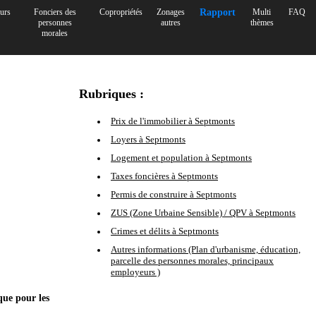
urs
Fonciers des
Copropriétés
Zonages
Rapport
Multi
FAQ
personnes
autres
thèmes
morales
Rubriques :
Prix de l'immobilier à Septmonts
Loyers à Septmonts
Logement et population à Septmonts
Taxes foncières à Septmonts
Permis de construire à Septmonts
ZUS (Zone Urbaine Sensible) / QPV à Septmonts
Crimes et délits à Septmonts
Autres informations (Plan d'urbanisme, éducation,
parcelle des personnes morales, principaux
employeurs )
que pour les