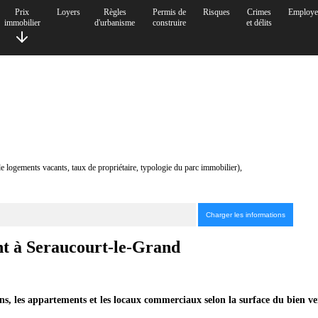
Prix
Loyers
Règles
Permis de
Risques
Crimes
Employe
immobilier
d'urbanisme
construire
et délits
de logements vacants, taux de propriétaire, typologie du parc immobilier),
ent à Seraucourt-le-Grand
ns, les appartements et les locaux commerciaux selon la surface du bien v