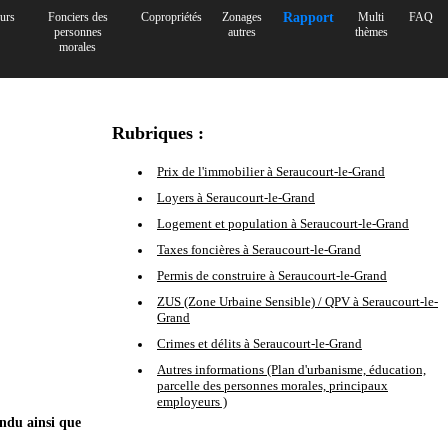
urs
Fonciers des
Copropriétés
Zonages
Rapport
Multi
FAQ
personnes
autres
thèmes
morales
Rubriques :
Prix de l'immobilier à Seraucourt-le-Grand
Loyers à Seraucourt-le-Grand
Logement et population à Seraucourt-le-Grand
Taxes foncières à Seraucourt-le-Grand
Permis de construire à Seraucourt-le-Grand
ZUS (Zone Urbaine Sensible) / QPV à Seraucourt-le-
Grand
Crimes et délits à Seraucourt-le-Grand
Autres informations (Plan d'urbanisme, éducation,
parcelle des personnes morales, principaux
employeurs )
endu ainsi que