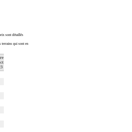
ix sont détaillés
s terrains qui sont en
re de
Prix médian
Nombre de
ctions
au m2
transactions
23
en 2022
en 2022
1
0
0
0
1
6
1 532€
6
0
0
3
0
3
4