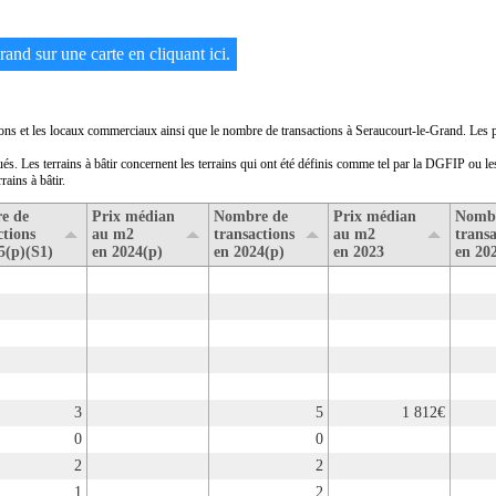
rand sur une carte en cliquant ici.
sons et les locaux commerciaux ainsi que le nombre de transactions à Seraucourt-le-Grand. Les pr
ués. Les terrains à bâtir concernent les terrains qui ont été définis comme tel par la DGFIP ou le
rains à bâtir.
e de
Prix médian
Nombre de
Prix médian
Nomb
ctions
au m2
transactions
au m2
transa
5(p)(S1)
en 2024(p)
en 2024(p)
en 2023
en 20
3
5
1 812€
0
0
2
2
1
2