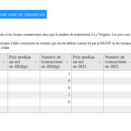
une carte en cliquant ici.
ons et les locaux commerciaux ainsi que le nombre de transactions à Le Verguier. Les prix sont d
terrains à bâtir concernent les terrains qui ont été définis comme tel par la DGFIP ou les terrain
à bâtir.
Prix médian
Nombre de
Prix médian
Nombre de
au m2
transactions
au m2
transactions
en 2024(p)
en 2024(p)
en 2023
en 2023
1
0
0
1
0