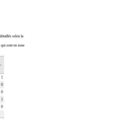
étaillés selon la
s qui sont en zone
Prix médian
Nombre de
au m2
transactions
en 2022
en 2022
1
1
0
0
0
1
1
0
0
0
1