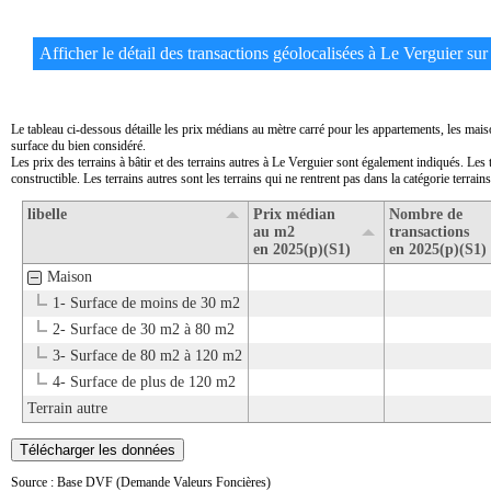
Afficher le détail des transactions géolocalisées à Le Verguier sur 
Le tableau ci-dessous détaille les prix médians au mètre carré pour les appartements, les mais
surface du bien considéré.
Les prix des terrains à bâtir et des terrains autres à Le Verguier sont également indiqués. Les 
constructible. Les terrains autres sont les terrains qui ne rentrent pas dans la catégorie terrains 
libelle
Prix médian
Nombre de
au m2
transactions
en 2025(p)(S1)
en 2025(p)(S1)
Maison
1- Surface de moins de 30 m2
2- Surface de 30 m2 à 80 m2
3- Surface de 80 m2 à 120 m2
4- Surface de plus de 120 m2
Terrain autre
Télécharger les données
Source : Base DVF (Demande Valeurs Foncières)