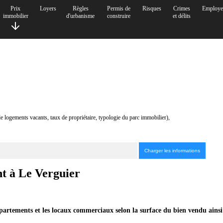
Prix
Loyers
Règles
Permis de
Risques
Crimes
Employe
immobilier
d'urbanisme
construire
et délits
de logements vacants, taux de propriétaire, typologie du parc immobilier),
nt à Le Verguier
ppartements et les locaux commerciaux selon la surface du bien vendu ainsi