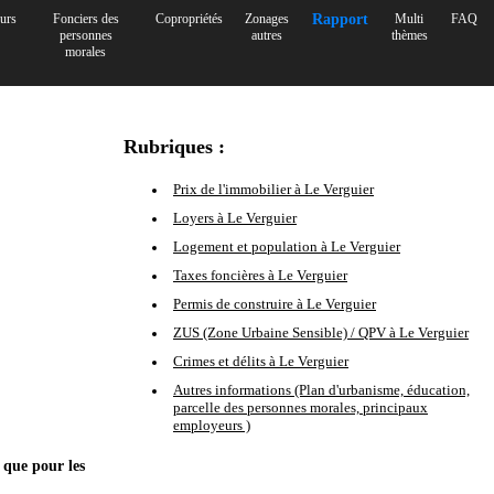
urs
Fonciers des
Copropriétés
Zonages
Rapport
Multi
FAQ
personnes
autres
thèmes
morales
Rubriques :
Prix de l'immobilier à Le Verguier
Loyers à Le Verguier
Logement et population à Le Verguier
Taxes foncières à Le Verguier
Permis de construire à Le Verguier
ZUS (Zone Urbaine Sensible) / QPV à Le Verguier
Crimes et délits à Le Verguier
Autres informations (Plan d'urbanisme, éducation,
parcelle des personnes morales, principaux
employeurs )
 que pour les